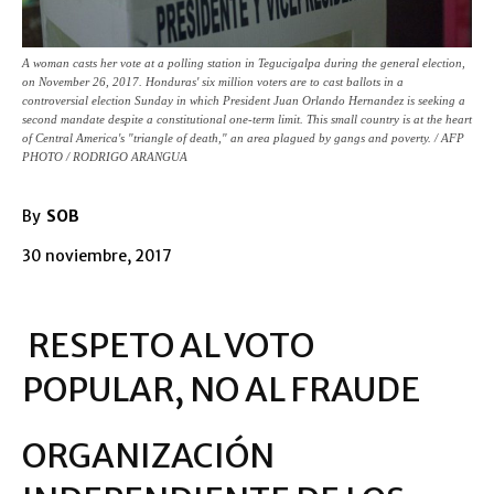
A woman casts her vote at a polling station in Tegucigalpa during the general election,
on November 26, 2017. Honduras' six million voters are to cast ballots in a
controversial election Sunday in which President Juan Orlando Hernandez is seeking a
second mandate despite a constitutional one-term limit. This small country is at the heart
of Central America's "triangle of death," an area plagued by gangs and poverty. / AFP
PHOTO / RODRIGO ARANGUA
By
SOB
30 noviembre, 2017
RESPETO AL VOTO
POPULAR, NO AL FRAUDE
ORGANIZACIÓN